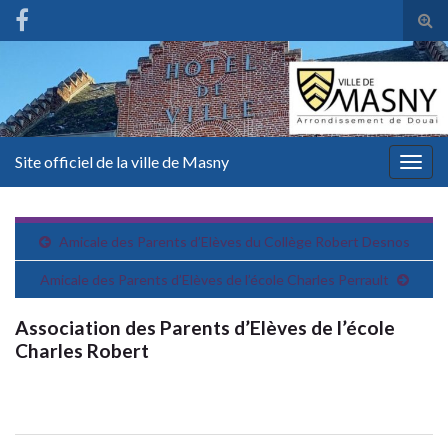
Tog
sear
for
Site officiel de la ville de Masny
Togg
navig
Amicale des Parents d’Elèves du Collège Robert Desnos
Amicale des Parents d’Elèves de l’école Charles Perrault
Association des Parents d’Elèves de l’école
Charles Robert