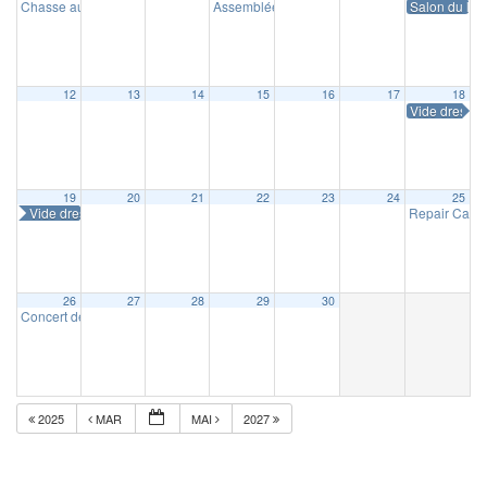
Chasse aux œufs
Assemblée générale de Masnystoria
Salon du livr
10 h 00 min
14 h 30 m
12
13
14
15
16
17
18
Vide dressin
19
20
21
22
23
24
25
Vide dressing
Repair Café
26
27
28
29
30
Concert de la Concorde
16 h 30 min
2025
MAR
MAI
2027