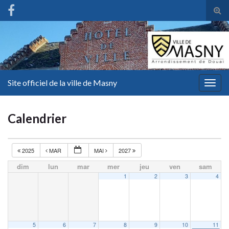
Tog
sear
for
Site officiel de la ville de Masny
Togg
navig
Calendrier
2025
MAR
MAI
2027
dim
lun
mar
mer
jeu
ven
sam
1
2
3
4
5
6
7
8
9
10
11