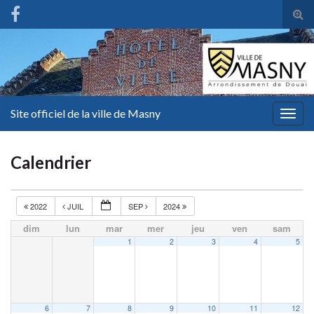
Tog
sear
for
Site officiel de la ville de Masny
Togg
navig
Calendrier
2022
JUIL
SEP
2024
dim
lun
mar
mer
jeu
ven
sam
1
2
3
4
5
6
7
8
9
10
11
12