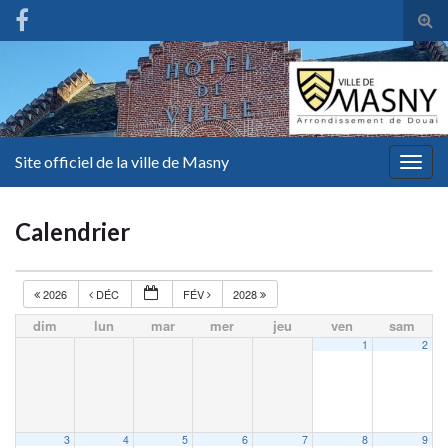
Tog
sear
for
Site officiel de la ville de Masny
Togg
navig
Calendrier
2026
DÉC
FÉV
2028
dim
lun
mar
mer
jeu
ven
sam
1
2
3
4
5
6
7
8
9