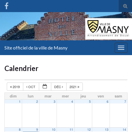
Tog
sear
for
Site officiel de la ville de Masny
Togg
navig
Calendrier
2019
OCT
DÉC
2021
dim
lun
mar
mer
jeu
ven
sam
1
2
3
4
5
6
7
8
9
10
11
12
13
14