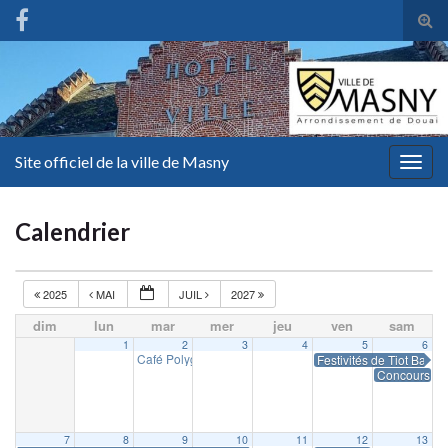
Tog
sear
for
Site officiel de la ville de Masny
Togg
navig
Calendrier
2025
MAI
JUIL
2027
dim
lun
mar
mer
jeu
ven
sam
1
2
3
4
5
6
Café Polyglotte
Festivités de Tiot Batich
18 h 00 min
Concours de 
7
8
9
10
11
12
13