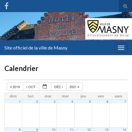
Tog
sear
for
Site officiel de la ville de Masny
Togg
navig
Calendrier
2019
OCT
DÉC
2021
dim
lun
mar
mer
jeu
ven
sam
1
2
3
4
5
6
7
8
9
10
11
12
13
14