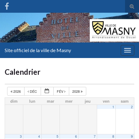
Tog
sear
for
Site officiel de la ville de Masny
Togg
navig
Calendrier
2026
DÉC
FÉV
2028
dim
lun
mar
mer
jeu
ven
sam
1
2
3
4
5
6
7
8
9