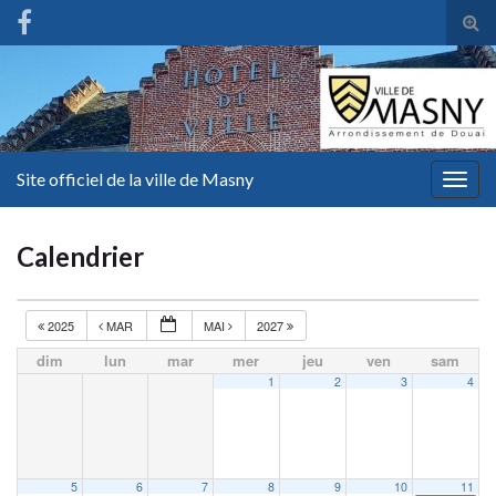
Tog
sear
for
Site officiel de la ville de Masny
Togg
navig
Calendrier
2025
MAR
MAI
2027
dim
lun
mar
mer
jeu
ven
sam
1
2
3
4
5
6
7
8
9
10
11