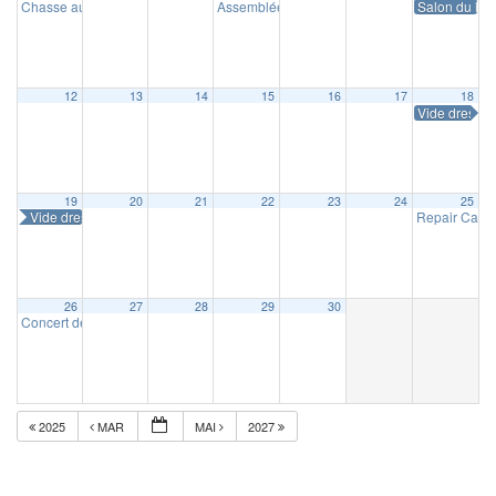
Chasse aux œufs
Assemblée générale de Masnystoria
Salon du livr
10 h 00 min
14 h 30 m
12
13
14
15
16
17
18
Vide dressin
19
20
21
22
23
24
25
Vide dressing
Repair Café
26
27
28
29
30
Concert de la Concorde
16 h 30 min
2025
MAR
MAI
2027