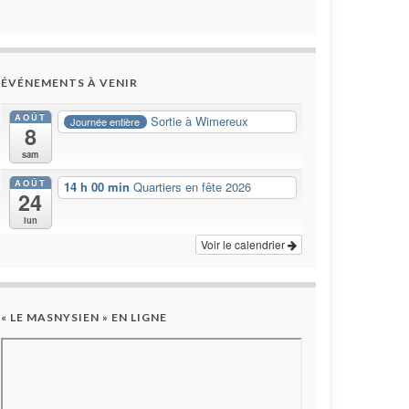
ÉVÉNEMENTS À VENIR
AOÛT
Sortie à Wimereux
Journée entière
8
sam
AOÛT
14 h 00 min
Quartiers en fête 2026
24
lun
Voir le calendrier
« LE MASNYSIEN » EN LIGNE