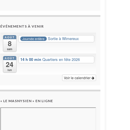
ÉVÉNEMENTS À VENIR
AOÛT
Sortie à Wimereux
Journée entière
8
sam
AOÛT
14 h 00 min
Quartiers en fête 2026
24
lun
Voir le calendrier
« LE MASNYSIEN » EN LIGNE