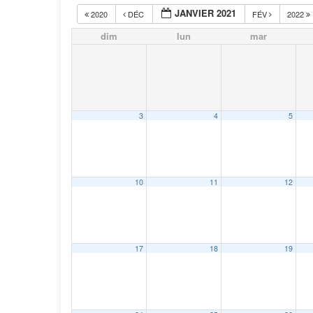
JANVIER 2021
2020
DÉC
FÉV
2022
dim
lun
mar
3
4
5
10
11
12
17
18
19