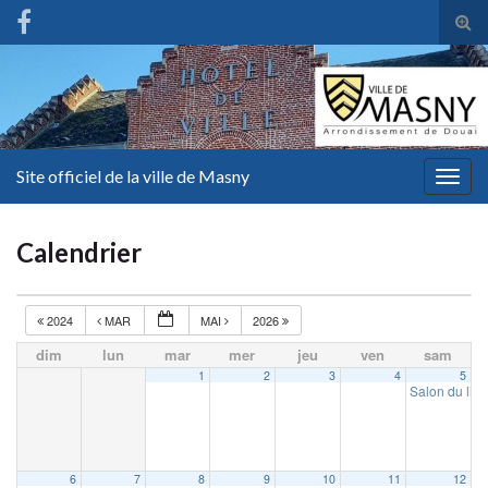
Tog
sear
for
Site officiel de la ville de Masny
Togg
navig
Calendrier
2024
MAR
MAI
2026
dim
lun
mar
mer
jeu
ven
sam
1
2
3
4
5
Salon du liv
6
7
8
9
10
11
12