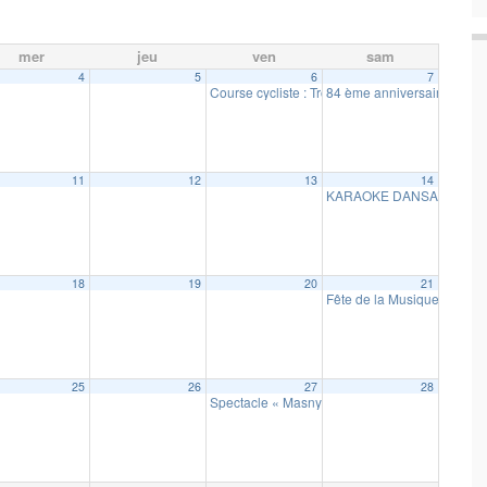
mer
jeu
ven
sam
4
5
6
7
Course cycliste : Trophée de la Cerise
84 ème anniversaire de la 
19 h 00 
11
12
13
14
KARAOKE DANSANT
19 h
18
19
20
21
Fête de la Musique et Quart
25
26
27
28
Spectacle « Masny en Voix »
19 h 00 min