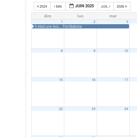
JUIN 2025
2024
MAI
JUIL
2026
dim
lun
mar
1
2
3
Il était une fois…Tiot Batiche
8
9
10
15
16
17
22
23
24