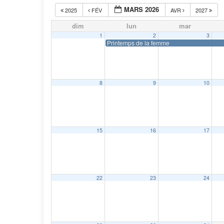
MARS 2026
2025
FÉV
AVR
2027
dim
lun
mar
1
2
3
Printemps de la femme
8
9
10
15
16
17
22
23
24