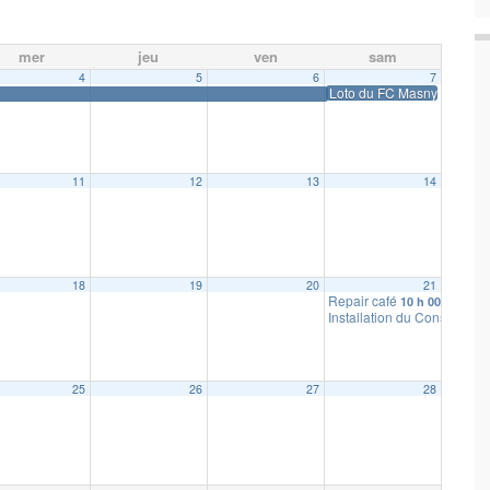
mer
jeu
ven
sam
4
5
6
7
Loto du FC Masny
11
12
13
14
18
19
20
21
Repair café
10 h 00 min
Installation du Conseil Mun
25
26
27
28