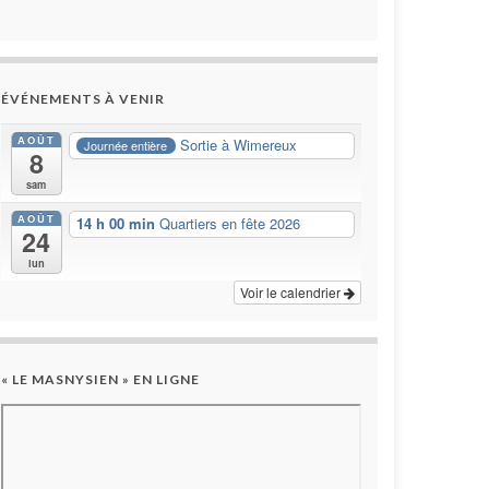
ÉVÉNEMENTS À VENIR
AOÛT
Sortie à Wimereux
Journée entière
8
sam
AOÛT
14 h 00 min
Quartiers en fête 2026
24
lun
Voir le calendrier
« LE MASNYSIEN » EN LIGNE