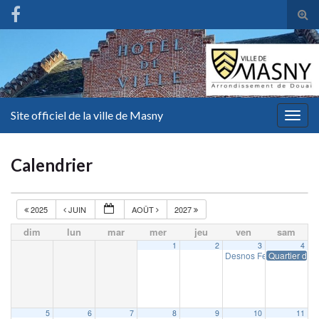
Tog
sear
for
Site officiel de la ville de Masny
Togg
navig
Calendrier
2025
JUIN
AOÛT
2027
dim
lun
mar
mer
jeu
ven
sam
1
2
3
4
Desnos Fest
Quartier d’ét
19 h 00 min
5
6
7
8
9
10
11