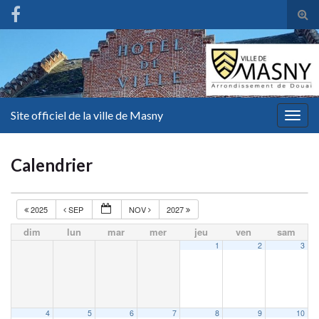
Tog
sear
for
Site officiel de la ville de Masny
Togg
navig
Calendrier
2025
SEP
NOV
2027
dim
lun
mar
mer
jeu
ven
sam
1
2
3
4
5
6
7
8
9
10