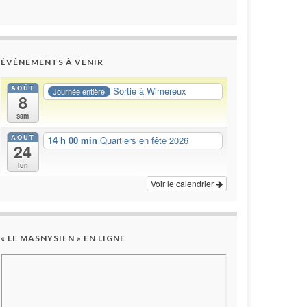
ÉVÉNEMENTS À VENIR
AOÛT
Sortie à Wimereux
Journée entière
8
sam
AOÛT
14 h 00 min
Quartiers en fête 2026
24
lun
Voir le calendrier
« LE MASNYSIEN » EN LIGNE