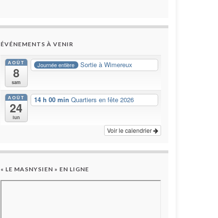
ÉVÉNEMENTS À VENIR
AOÛT
Sortie à Wimereux
Journée entière
8
sam
AOÛT
14 h 00 min
Quartiers en fête 2026
24
lun
Voir le calendrier
« LE MASNYSIEN » EN LIGNE