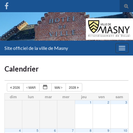
Tog
sear
for
Site officiel de la ville de Masny
Togg
navig
Calendrier
2026
MAR
MAI
2028
dim
lun
mar
mer
jeu
ven
sam
1
2
3
4
5
6
7
8
9
10