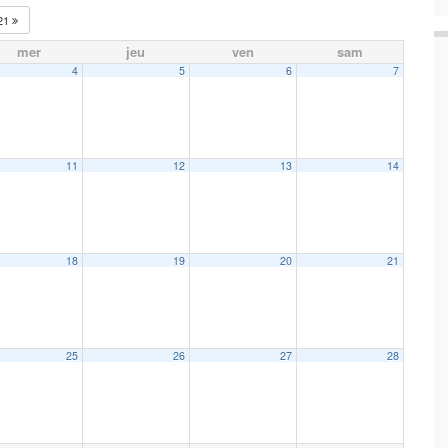
21
mer
jeu
ven
sam
4
5
6
7
11
12
13
14
18
19
20
21
25
26
27
28