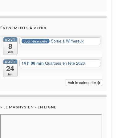
ÉVÉNEMENTS À VENIR
AOÛT
Sortie à Wimereux
Journée entière
8
sam
AOÛT
14 h 00 min
Quartiers en fête 2026
24
lun
Voir le calendrier
« LE MASNYSIEN » EN LIGNE