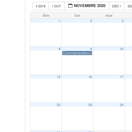
NOVEMBRE 2020
2019
OCT
DÉC
20
dim
lun
mar
1
2
3
8
9
10
Commémoration du 11 novembre
15
16
17
22
23
24