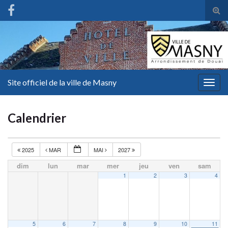
Tog
sear
for
Site officiel de la ville de Masny
Togg
navig
Calendrier
2025
MAR
MAI
2027
dim
lun
mar
mer
jeu
ven
sam
1
2
3
4
5
6
7
8
9
10
11