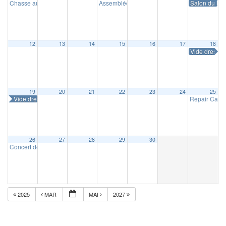
Chasse aux œufs
Assemblée générale de Masnystoria
Salon du livr
10 h 00 min
14 h 30 m
12
13
14
15
16
17
18
Vide dressin
19
20
21
22
23
24
25
Vide dressing
Repair Café
26
27
28
29
30
Concert de la Concorde
16 h 30 min
2025
MAR
MAI
2027