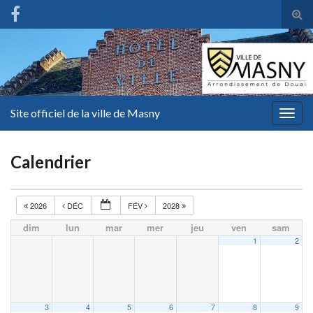
Tog
sear
for
Site officiel de la ville de Masny
Togg
navig
Calendrier
2026
DÉC
FÉV
2028
dim
lun
mar
mer
jeu
ven
sam
1
2
3
4
5
6
7
8
9