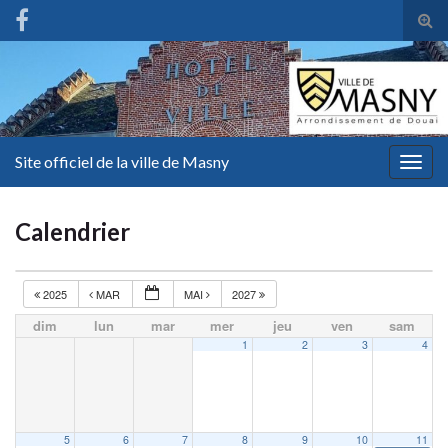
Tog
sear
for
Site officiel de la ville de Masny
Togg
navig
Calendrier
2025
MAR
MAI
2027
dim
lun
mar
mer
jeu
ven
sam
1
2
3
4
5
6
7
8
9
10
11