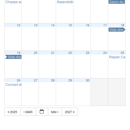
Chasse aux œufs
Assemblée générale de Masnystoria
Salon du livr
10 h 00 min
14 h 30 m
12
13
14
15
16
17
18
Vide dressin
19
20
21
22
23
24
25
Vide dressing
Repair Café
26
27
28
29
30
Concert de la Concorde
16 h 30 min
2025
MAR
MAI
2027