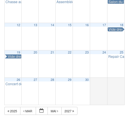
Chasse aux œufs
Assemblée générale de Masnystoria
Salon du livr
10 h 00 min
14 h 30 m
12
13
14
15
16
17
18
Vide dressin
19
20
21
22
23
24
25
Vide dressing
Repair Café
26
27
28
29
30
Concert de la Concorde
16 h 30 min
2025
MAR
MAI
2027