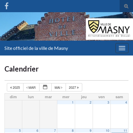
Tog
sear
for
Site officiel de la ville de Masny
Togg
navig
Calendrier
2025
MAR
MAI
2027
dim
lun
mar
mer
jeu
ven
sam
1
2
3
4
5
6
7
8
9
10
11