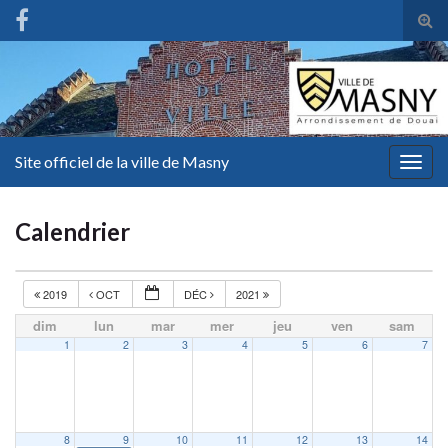
Tog
sear
for
Site officiel de la ville de Masny
Togg
navig
Calendrier
2019
OCT
DÉC
2021
dim
lun
mar
mer
jeu
ven
sam
1
2
3
4
5
6
7
8
9
10
11
12
13
14