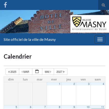
Tog
sear
for
Site officiel de la ville de Masny
Togg
navig
Calendrier
2025
MAR
MAI
2027
dim
lun
mar
mer
jeu
ven
sam
1
2
3
4
5
6
7
8
9
10
11