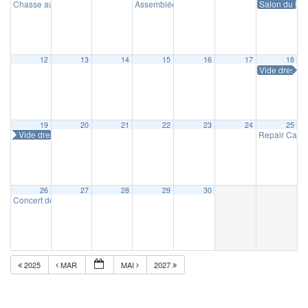
Chasse aux œufs
Assemblée générale de Masnystoria
Salon du livr
10 h 00 min
14 h 30 m
12
13
14
15
16
17
18
Vide dressin
19
20
21
22
23
24
25
Vide dressing
Repair Café
26
27
28
29
30
Concert de la Concorde
16 h 30 min
2025
MAR
MAI
2027