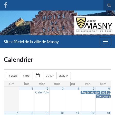
Tog
sear
for
Site officiel de la ville de Masny
Togg
navig
Calendrier
2025
MAI
JUIL
2027
dim
lun
mar
mer
jeu
ven
sam
1
2
3
4
5
6
Café Polyglotte
Festivités de Tiot Batich
18 h 00 min
Concours de 
7
8
9
10
11
12
13