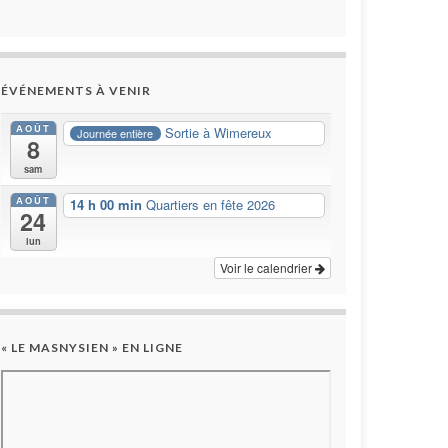
ÉVÉNEMENTS À VENIR
AOÛT
Sortie à Wimereux
Journée entière
8
sam
AOÛT
14 h 00 min
Quartiers en fête 2026
24
lun
Voir le calendrier
« LE MASNYSIEN » EN LIGNE