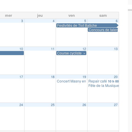
mer
jeu
ven
sam
3
4
5
6
Festivités de Tiot Batiche
 min
Concours de talents
10
11
12
13
Course cycliste » Grand Prix de la Cerise »
17
18
19
20
Concert Masny en Voix
Repair café
19 h 00 min
10 h 00 min
Fête de la Musique
19 h 00
24
25
26
27