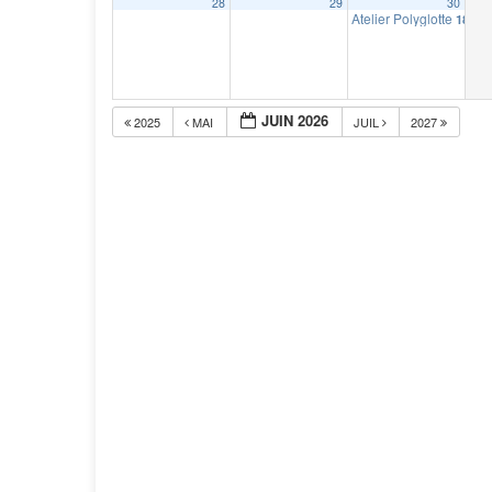
28
29
30
Atelier Polyglotte
18 h 0
JUIN 2026
2025
MAI
JUIL
2027