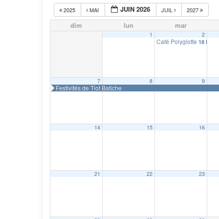
JUIN 2026
2025
MAI
JUIL
2027
dim
lun
mar
1
2
Café Polyglotte
18 h 00
7
8
9
Festivités de Tiot Batiche
14
15
16
21
22
23