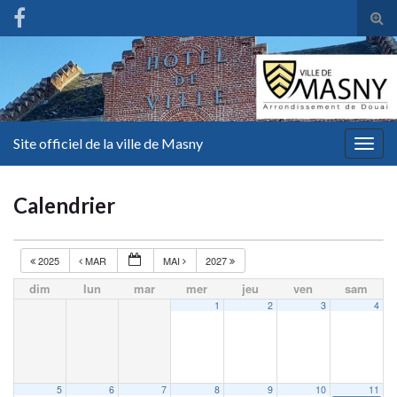
Tog
sear
for
Site officiel de la ville de Masny
Togg
navig
Calendrier
2025
MAR
MAI
2027
dim
lun
mar
mer
jeu
ven
sam
1
2
3
4
5
6
7
8
9
10
11