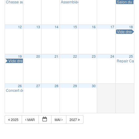
Chasse aux œufs
Assemblée générale de Masnystoria
Salon du livr
10 h 00 min
14 h 30 m
12
13
14
15
16
17
18
Vide dressin
19
20
21
22
23
24
25
Vide dressing
Repair Café
26
27
28
29
30
Concert de la Concorde
16 h 30 min
2025
MAR
MAI
2027