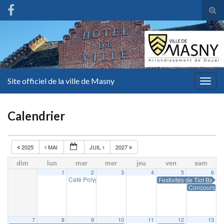
Tog
sear
for
Site officiel de la ville de Masny
Togg
navig
Calendrier
2025
MAI
JUIL
2027
dim
lun
mar
mer
jeu
ven
sam
1
2
3
4
5
6
Café Polyglotte
Festivités de Tiot Batich
18 h 00 min
Concours de 
7
8
9
10
11
12
13