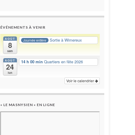
ÉVÉNEMENTS À VENIR
AOÛT
Sortie à Wimereux
Journée entière
8
sam
AOÛT
14 h 00 min
Quartiers en fête 2026
24
lun
Voir le calendrier
« LE MASNYSIEN » EN LIGNE