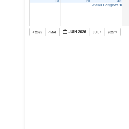
28
29
30
Atelier Polyglotte
18 h 0
JUIN 2026
2025
MAI
JUIL
2027