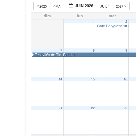
JUIN 2026
2025
MAI
JUIL
2027
dim
lun
mar
1
2
Café Polyglotte
18 h 00
7
8
9
Festivités de Tiot Batiche
14
15
16
21
22
23