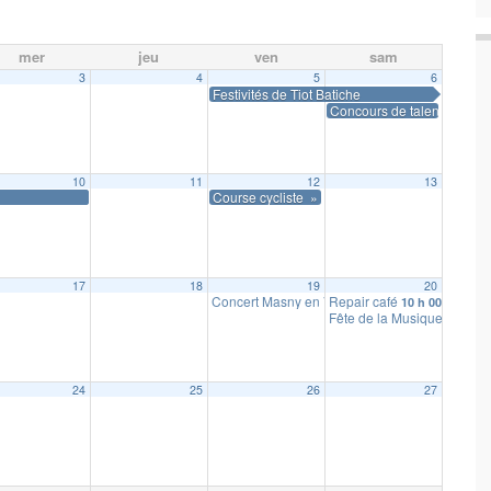
mer
jeu
ven
sam
3
4
5
6
Festivités de Tiot Batiche
 min
Concours de talents
10
11
12
13
Course cycliste » Grand Prix de la Cerise »
17
18
19
20
Concert Masny en Voix
Repair café
19 h 00 min
10 h 00 min
Fête de la Musique
19 h 00
24
25
26
27