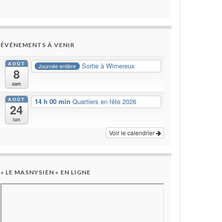
ÉVÉNEMENTS À VENIR
AOÛT
Sortie à Wimereux
Journée entière
8
sam
AOÛT
14 h 00 min
Quartiers en fête 2026
24
lun
Voir le calendrier
« LE MASNYSIEN » EN LIGNE