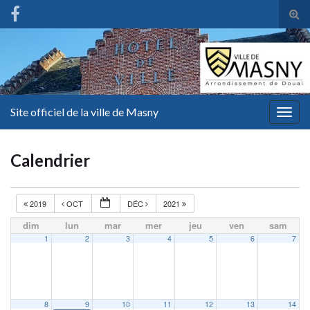
Tog
sear
for
Site officiel de la ville de Masny
Togg
navig
Calendrier
2019
OCT
DÉC
2021
dim
lun
mar
mer
jeu
ven
sam
1
2
3
4
5
6
7
8
9
10
11
12
13
14