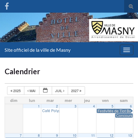
Tog
sear
for
Site officiel de la ville de Masny
Togg
navig
Calendrier
2025
MAI
JUIL
2027
dim
lun
mar
mer
jeu
ven
sam
1
2
3
4
5
6
Café Polyglotte
Festivités de Tiot Batich
18 h 00 min
Concours de 
7
8
9
10
11
12
13