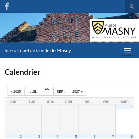
Tog
sear
for
Site officiel de la ville de Masny
Togg
navig
Calendrier
2025
JUIL
SEP
2027
dim
lun
mar
mer
jeu
ven
sam
1
2
3
4
5
6
7
8