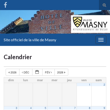
Tog
sear
for
Site officiel de la ville de Masny
Togg
navig
Calendrier
2026
DÉC
FÉV
2028
dim
lun
mar
mer
jeu
ven
sam
1
2
3
4
5
6
7
8
9