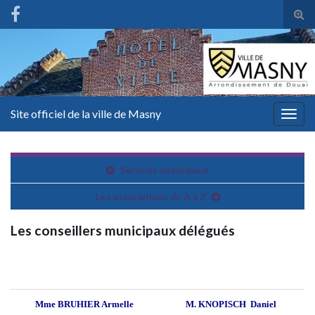
Tog
sear
for
Site officiel de la ville de Masny
Togg
navig
Services municipaux
Les associations de A à Z
Les conseillers municipaux délégués
Mme BRUHIER Armelle
M. KNOPISCH Daniel