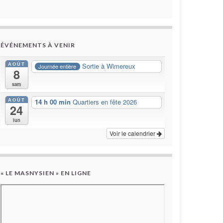
ÉVÉNEMENTS À VENIR
AOÛT
Sortie à Wimereux
Journée entière
8
sam
AOÛT
14 h 00 min
Quartiers en fête 2026
24
lun
Voir le calendrier
« LE MASNYSIEN » EN LIGNE