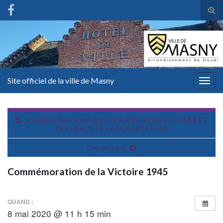
Tog
sear
for
Site officiel de la ville de Masny
Togg
navig
JOURNEE NATIONALE DU SOUVENIR DES VICTIMES ET
DES HEROS DE LA DEPORTATION
Don du sang
Commémoration de la Victoire 1945
QUAND :
8 mai 2020 @ 11 h 15 min