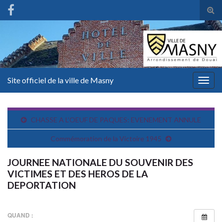
Tog
sear
for
Site officiel de la ville de Masny
Togg
navig
CHASSE A L’OEUF DE PAQUES: EVENEMENT ANNULE
Commémoration de la Victoire 1945
JOURNEE NATIONALE DU SOUVENIR DES
VICTIMES ET DES HEROS DE LA
DEPORTATION
QUAND :