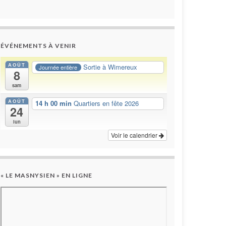
ÉVÉNEMENTS À VENIR
AOÛT
Sortie à Wimereux
Journée entière
8
sam
AOÛT
14 h 00 min
Quartiers en fête 2026
24
lun
Voir le calendrier
« LE MASNYSIEN » EN LIGNE