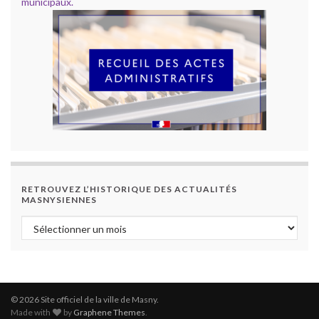
municipaux.
RETROUVEZ L’HISTORIQUE DES ACTUALITÉS
MASNYSIENNES
Retrouvez l’historique des actualités masnysiennes
© 2026 Site officiel de la ville de Masny.
Made with
by
Graphene Themes
.