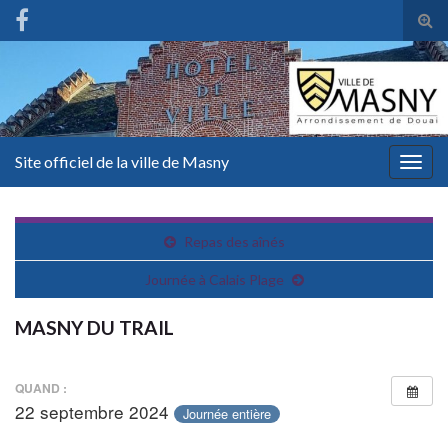
Tog
sear
for
Site officiel de la ville de Masny
Togg
navig
Repas des aînés
Journée à Calais Plage
MASNY DU TRAIL
QUAND :
22 septembre 2024
Journée entière