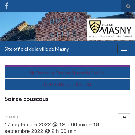
Tog
sear
for
Site officiel de la ville de Masny
Togg
navig
Barbecue Party et Spectacle Familial
LA MASNY DU TRAIL
Soirée couscous
QUAND :
17 septembre 2022 @ 19 h 00 min – 18
septembre 2022 @ 2 h 00 min