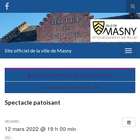
Tog
sear
for
Site officiel de la ville de Masny
Togg
navig
VISITE DU PÈRE NOËL ET DE SES AMIS
LA MASNY DU HIP-HOP
Spectacle patoisant
QUAND :
12 mars 2022 @ 19 h 00 min
OÙ :