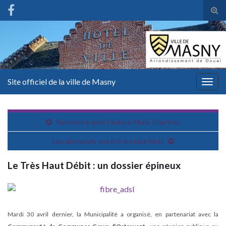
Tog
sear
for
Site officiel de la ville de Masny
Togg
navig
Rencontre avec l’auteur Marie Chartres
Les allemands ont été les plus forts
Le Très Haut Débit : un dossier épineux
Mardi 30 avril dernier, la Municipalité a organisé, en partenariat avec la