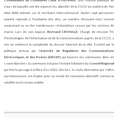
Communauté de Communes Cœur d’Ostrevent
, une réunion publique au
cours de laquelle ont été exposés les objectifs de la CCCO en matière de
Très
Haut Débit Internet
sur le territoire intercommunal. Seules sept personnes
avaient répondu à l’invitation des élus, un nombre décevant mais surtout
surprenant au vu des nombreuses réclamations reçues par les services de
mairie. Lors de son exposé,
Bertrand CROISILLE
, Chargé de mission TIC
(Technologies de l’Information et de la Communication) auprès de la CCCO, a
mis en évidence la complexité du dossier Internet de la ville. Ecartée par la
politique prévue par l’
Autorité de Régulation des Communications
Electroniques et des Postes (ARCEP)
qui favorise les communes dites en
« zone blanche », la commune est pour l’instant tributaire du
Conseil Régional
qui fixe le passage à la fibre d’ici 2020. Dès lors, la seule alternative qui s’offre
aux Masnysiens est d’opter pour un mode de connexion alternatif comme le
satellite ou le réseau mobile.