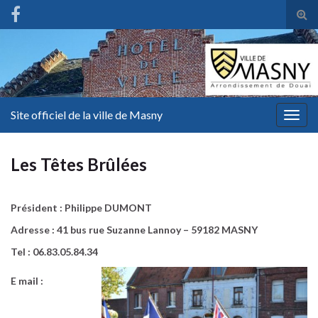
Tog
sear
for
Site officiel de la ville de Masny
Togg
navig
Les Têtes Brûlées
Président : Philippe DUMONT
Adresse : 41 bus rue Suzanne Lannoy – 59182 MASNY
Tel : 06.83.05.84.34
E mail :