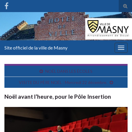
Tog
sear
for
Site officiel de la ville de Masny
Togg
navig
NOËL DANS LES ÉCOLES
VISITE DU PÈRE NOËL : Mercredi 22 décembre.
Noël avant l’heure, pour le Pôle Insertion