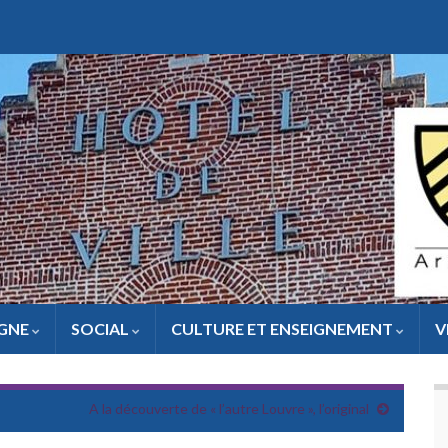
IGNE
SOCIAL
CULTURE ET ENSEIGNEMENT
V
A la découverte de « l’autre Louvre », l’original