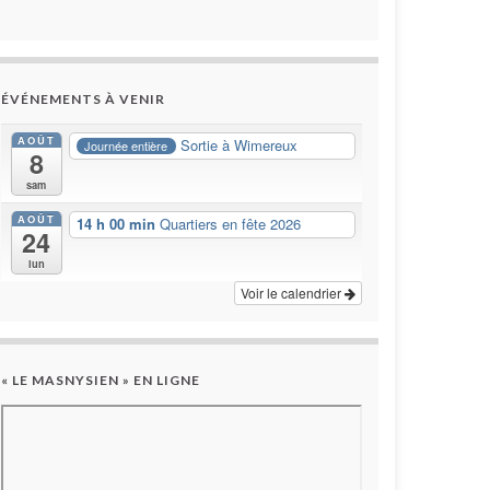
ÉVÉNEMENTS À VENIR
AOÛT
Sortie à Wimereux
Journée entière
8
sam
AOÛT
14 h 00 min
Quartiers en fête 2026
24
lun
Voir le calendrier
« LE MASNYSIEN » EN LIGNE