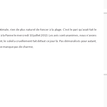
male, rien de plus naturel de foncer à la plage. C’est le pari qu’avait fait le
 la Panne le mercredi 10 juillet 2013. Les avis sont unanimes, nous n’avons
t, le soleil a cruellement fait défaut ce jour là. Pas démoralisés pour autant,
ui ne manque pas de charme,