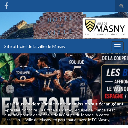
Tog
sear
for
Site officiel de la ville de Masny
Togg
navig
Previous
Nex
Les Bleus en demi-finale : retransmission sur écran géant
Après leur victoire 2 à 0 face au Maroc, l’équipe de France s’est
qualifiée pour la demi-finale de la Coupe du Monde. À cette
occasion, la Ville de Masny, en partenariat avec le FC Masny, …