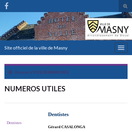
Tog
sear
for
Site officiel de la ville de Masny
Togg
navig
Revenir à
VOS DEMARCHES
NUMEROS UTILES
++++
Dentistes
++
++
Dentistes
Gérard CASALONGA